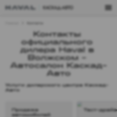
Главная
Контакты
Контакты 
официального 
дилера Haval в 
Волжском - 
Автосалон Каскад-
Авто
Услуги дилерского центра Каскад-
Авто
Продажа
Тест-драйв
автомобилей