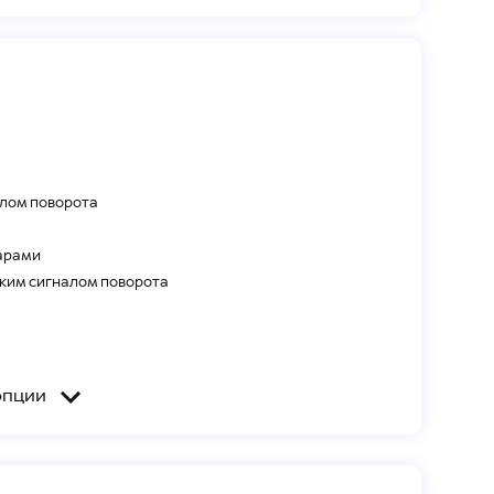
лом поворота
арами
ким сигналом поворота
опции
ией