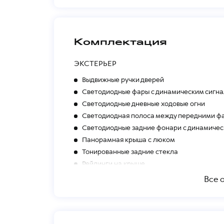
Комплектация
ЭКСТЕРЬЕР
Выдвижные ручки дверей
Светодиодные фары с динамическим сигна
Светодиодные дневные ходовые огни
Светодиодная полоса между передними ф
Светодиодные задние фонари с динамичес
Панорамная крыша с люком
Тонированные задние стекла
Рейлинги на крыше
Антенна в форме плавника
Все 
ИНТЕРЬЕР
Сиденья с отделкой эко-кожей с перфорац
Черная отделка потолка