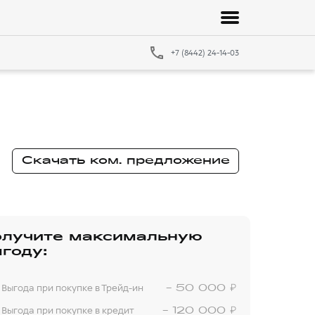
+7 (8442) 24-14-03
Скачать ком. предложение
олучите максимальную
году:
₽
Выгода при покупке в Трейд-ин
- 50 000
₽
Выгода при покупке в кредит
- 120 000