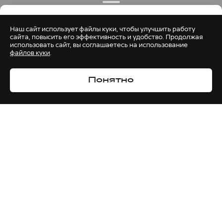
Наш сайт использует файлы куки, чтобы улучшить работу
сайта, повысить его эффективность и удобство. Продолжая
использовать сайт, вы соглашаетесь на использование
файлов куки
.
Понятно
МОДЕЛИ CITY
ПОКУПАТЕЛЯМ