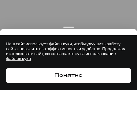
Наш сайт использует файлы куки, чтобы улучшить работу
сайта, повысить его эффективность и удобство. Продолжая
использовать сайт, вы соглашаетесь на использование
файлов куки
.
Понятно
МОДЕЛИ CITY